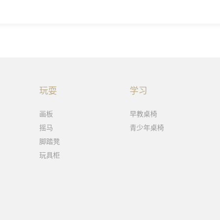
玩耍
学习
画板
早教桌椅
摇马
青少年桌椅
脚踏凳
玩具柜