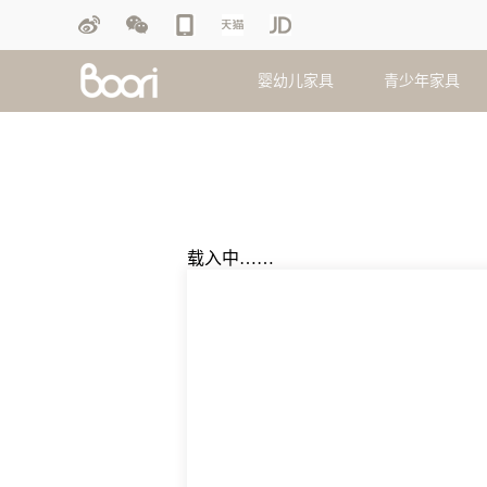
婴幼儿家具
青少年家具
婴儿床
双层床
摇马
盖毯
衣柜
衣柜
护垫
护理台
双人床
画板
毛绒玩偶
斗柜
斗柜
抱枕
载入中……
玩具柜
单人床
脚踏凳
床品套件
床垫
床垫
被芯
移动睡篮
学习游戏
早教桌椅
床笠
配套家具
配套家具
查看更多产品
查看更多产品
查看更多产品
查看更多产品