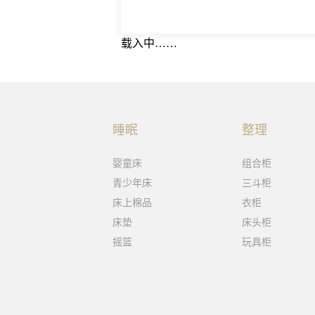
载入中……
睡眠
整理
婴童床
组合柜
青少年床
三斗柜
床上棉品
衣柜
床垫
床头柜
摇篮
玩具柜