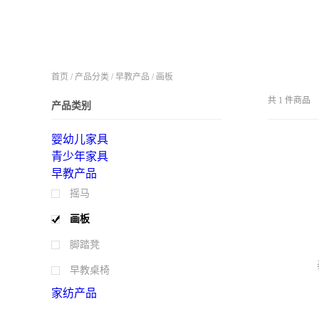
首页
/
产品分类
/
早教产品
/
画板
共
1
件商品
产品类别
婴幼儿家具
青少年家具
早教产品
摇马
画板
脚踏凳
早教桌椅
家纺产品