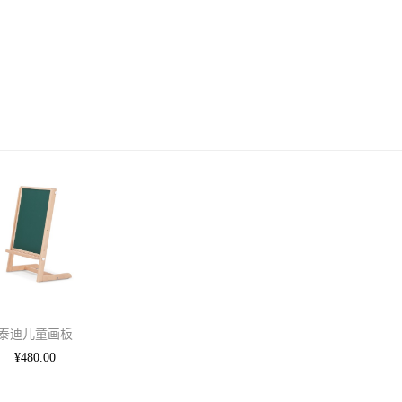
泰迪儿童画板
¥
480
.00