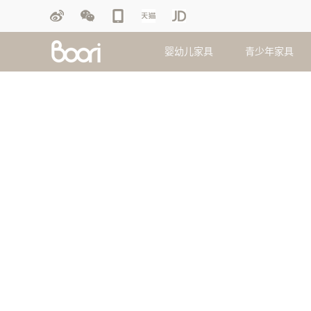
婴幼儿家具
青少年家具
婴儿床
双层床
摇马
盖毯
衣柜
衣柜
护垫
护理台
双人床
画板
毛绒玩偶
斗柜
斗柜
抱枕
玩具柜
单人床
脚踏凳
床品套件
床垫
床垫
被芯
移动睡篮
学习游戏
早教桌椅
床笠
配套家具
配套家具
查看更多产品
查看更多产品
查看更多产品
查看更多产品