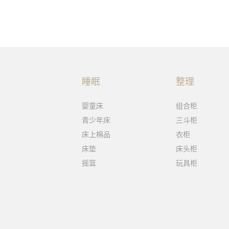
睡眠
整理
婴童床
组合柜
青少年床
三斗柜
床上棉品
衣柜
床垫
床头柜
摇篮
玩具柜