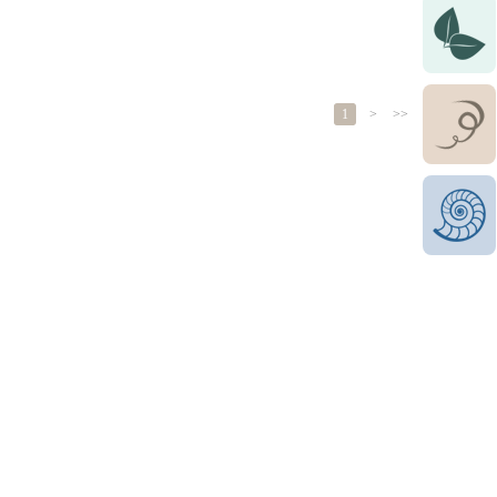
1
>
>>