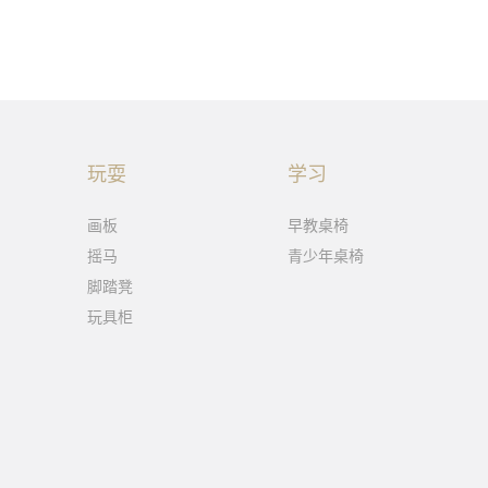
玩耍
学习
画板
早教桌椅
摇马
青少年桌椅
脚踏凳
玩具柜