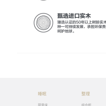
睡眠
整理
婴童床
组合柜