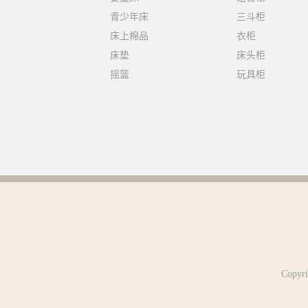
青少年床
三斗柜
床上棉品
衣柜
床垫
床头柜
摇篮
玩具柜
Copy