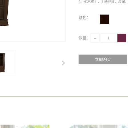
6、实木拉手，手感舒适、温润
7、储物空间大，更方便整理存
8、紧密燕尾榫，无螺钉，坚固
颜色：
数量：