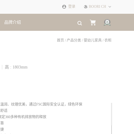
登录
BOORI CH
品牌介绍
×
首页
/
产品分类
/
婴幼儿家具
/
衣柜
高 :
1803
mm
色温润、纹理优美，通过FSC国际安全认证，绿色环保
感舒适
限定360多种有机排放物的释放
可靠
便捷