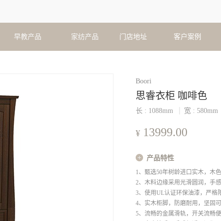
早教产品
家纺产品
门店地址
客户案例
Boori
思睿衣柜 咖啡色
长 :
1088
mm
宽 :
580
mm
13999.00
¥
产品特性
1、甄选50年树龄进口实木，木
2、木料边缘采用光滑圆润，手
3、使用UL认证环保油漆，严格
4、实木柜脚，防磨耐用，坚固
5、流畅的金属滑轨，开关流畅