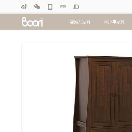
婴幼儿家具
青少年家具
婴儿床
双层床
摇马
盖毯
衣柜
衣柜
护垫
护理台
双人床
画板
毛绒玩偶
斗柜
斗柜
抱枕
玩具柜
单人床
脚踏凳
床品套件
床垫
床垫
被芯
移动睡篮
学习游戏
早教桌椅
床笠
配套家具
配套家具
查看更多产品
查看更多产品
查看更多产品
查看更多产品