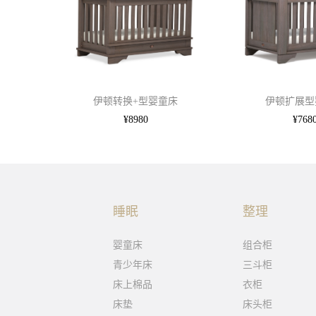
伊顿转换+型婴童床
伊顿扩展型
¥8980
¥768
睡眠
整理
婴童床
组合柜
青少年床
三斗柜
床上棉品
衣柜
床垫
床头柜