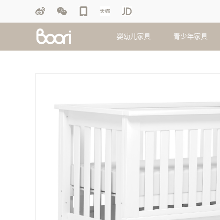
婴幼儿家具
青少年家具
婴儿床
双层床
摇马
盖毯
衣柜
衣柜
护垫
护理台
双人床
画板
毛绒玩偶
斗柜
斗柜
抱枕
玩具柜
单人床
脚踏凳
床品套件
床垫
床垫
被芯
移动睡篮
学习游戏
早教桌椅
床笠
配套家具
配套家具
查看更多产品
查看更多产品
查看更多产品
查看更多产品