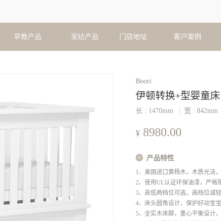
早教产品
家纺产品
门店地址
客户案例
Boori
伊顿转换+型婴童床
长 :
1470
mm
宽 :
842
mm
8980.00
¥
产品特性
1、美国进口黄杨木，木质光洁
2、使用UL认证环保油漆，严格
3、高低两档位可选，高档位减
4、床头圆角设计，保护好动宝
5、全实木床脚，重心平衡设计