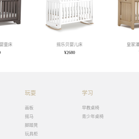
婴童床
摇乐贝婴儿床
皇家
0
¥2680
玩耍
学习
画板
早教桌椅
摇马
青少年桌椅
脚踏凳
玩具柜