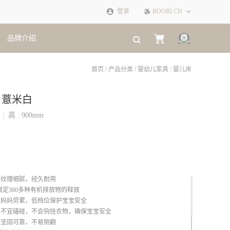
登录
BOORI CH
品牌介绍
×
首页
/
产品分类
/
婴幼儿家具
/
婴儿床
 薏米白
高 :
900
mm
，纹理细腻，经久耐用
限定360多种有机排放物的释放
轻妈妈劳累，低档位保护宝宝安全
宝不宜磕碰，不会钩挂衣物，确保宝宝安全
，坚固可靠，不易侧翻