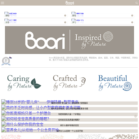
睡眠
整理
玩耍
学习
Boori源自澳大利亚，国际专业婴童房家具品牌，畅销澳洲、欧洲、美国、日本、韩国、中国等地区，享誉全
球，致力于为孩子营造大自然般舒适的生活环境。
睡到18岁的“婴儿床”——伊顿转换+型婴童床
简约不乏时尚感，让小户型家庭拥有更多可能
你距离辣妈只差一个护理台
如何给宝宝高质量的睡眠？
用什么保护你我的宝宝
富养女儿|从给她一个公主房开始