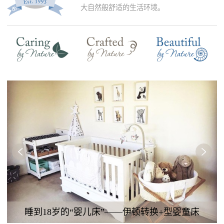
大自然般舒适的生活环境。
到18岁的“婴儿床”——伊顿转换+型婴童床
简约不